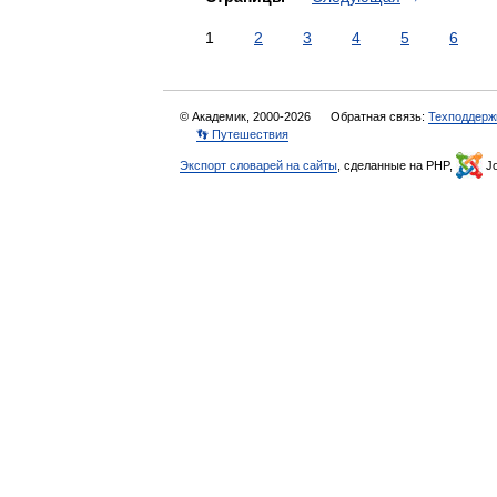
1
2
3
4
5
6
© Академик, 2000-2026
Обратная связь:
Техподдерж
👣 Путешествия
Экспорт словарей на сайты
, сделанные на PHP,
Jo