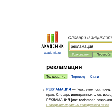
Словари и энциклоп
academic.ru
Толкования
Переводы
рекламация
Толкование
Перевод
Книги
РЕКЛАМАЦИЯ
— (лат., этим. см. пред
1
прав. Словарь иностранных слов, вошед
РЕКЛАМАЦИЯ [лат. reclamatio возражен
Словарь иностранных слов русского языка