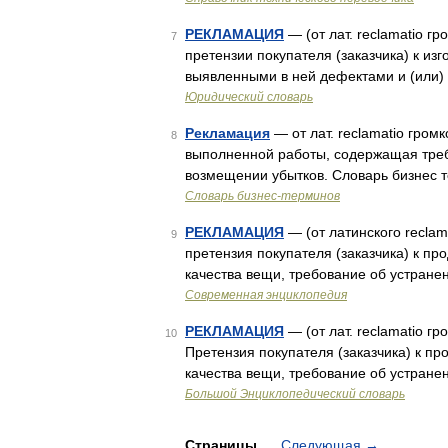
РЕКЛАМАЦИЯ
— (от лат. reclamatio г
7
претензии покупателя (заказчика) к изг
выявленными в ней дефектами и (или
Юридический словарь
Рекламация
— от лат. reclamatio гром
8
выполненной работы, содержащая треб
возмещении убытков. Словарь бизнес т
Словарь бизнес-терминов
РЕКЛАМАЦИЯ
— (от латинского reclam
9
претензия покупателя (заказчика) к п
качества вещи, требование об устран
Современная энциклопедия
РЕКЛАМАЦИЯ
— (от лат. reclamatio г
10
Претензия покупателя (заказчика) к п
качества вещи, требование об устран
Большой Энциклопедический словарь
Страницы
Следующая
→