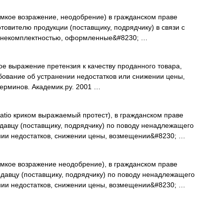
ромкое возражение, неодобрение) в гражданском праве
отовителю продукции (поставщику, подрядчику) в связи с
) некомплектностью, оформленные&#8230; …
кое выражение претензия к качеству проданного товара,
ование об устранении недостатков или снижении цены,
ерминов. Академик.ру. 2001 …
atio криком выражаемый протест), в гражданском праве
родавцу (поставщику, подрядчику) по поводу ненадлежащего
ении недостатков, снижении цены, возмещении&#8230; …
ромкое возражение неодобрение), в гражданском праве
родавцу (поставщику, подрядчику) по поводу ненадлежащего
ении недостатков, снижении цены, возмещении&#8230; …