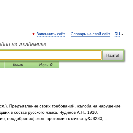
Запомнить сайт
Словарь на свой сайт
RU
едии на Академике
Найти!
Книги
Игры ⚽
. сл.). Предъявление своих требований, жалоба на нарушение
ших в состав русского языка. Чудинов А.Н., 1910.
ие, неодобрение] экон. претензия к качеству&#8230; …