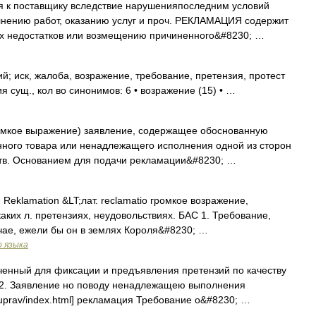
я к поставщику вследствие нарушенияпоследним условий
лнению работ, оказанию услуг и проч. РЕКЛАМАЦИЯ содержит
х недостатков или возмещению причиненного&#8230; …
; иск, жалоба, возражение, требование, претензия, протест
 сущ., кол во синонимов: 6 • возражение (15) • …
громкое выражение) заявление, содержащее обоснованную
нного товара или ненадлежащего исполнения одной из сторон
ств. Основанием для подачи рекламации&#8230; …
м. Reklamation &LT;лат. reclamatio громкое возражение,
аких л. претензиях, неудовольствиях. БАС 1. Требование,
учае, ежели бы он в землях Короля&#8230; …
о языка
енный для фиксации и предъявления претензий по качеству
. 2. Заявление но поводу ненадлежащею выполнения
ct/uprav/index.html] рекламация Требование о&#8230; …